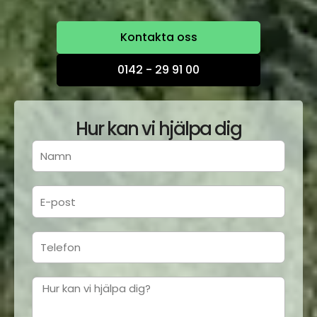
Kontakta oss
0142 - 29 91 00
Hur kan vi hjälpa dig
N
a
m
E
n
-
p
T
o
e
s
l
t
M
e
e
f
d
o