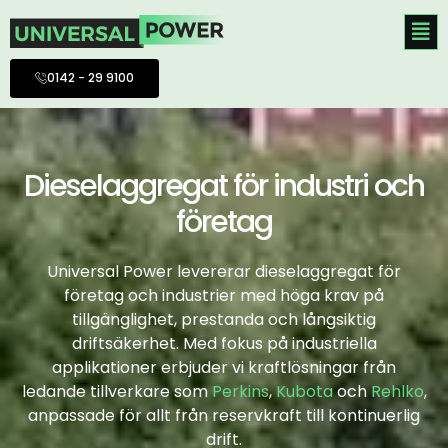
Hoppa
till
innehåll
0142 - 29 9100
Dieselaggregat för industri och
företag
Universal Power levererar dieselaggregat för
företag och industrier med höga krav på
tillgänglighet, prestanda och långsiktig
driftsäkerhet. Med fokus på industriella
applikationer erbjuder vi kraftlösningar från
ledande tillverkare som
Perkins
,
Kubota
och
Rehlko
,
anpassade för allt från reservkraft till kontinuerlig
drift.