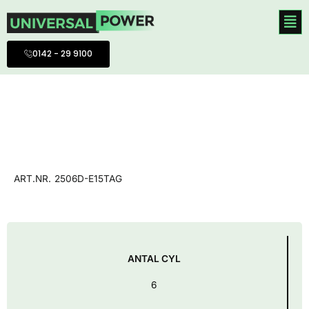
Hoppa
till
innehåll
0142 - 29 9100
ART.NR.
2506D-E15TAG
ANTAL CYL
6