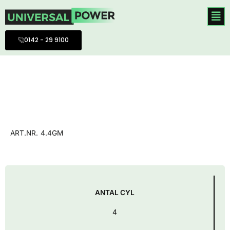
Hoppa
till
innehåll
0142 - 29 9100
ART.NR.
4.4GM
ANTAL CYL
4