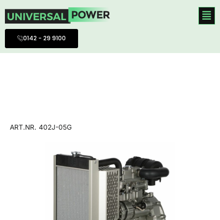
Hoppa
till
innehåll
0142 - 29 9100
ART.NR.
402J-05G