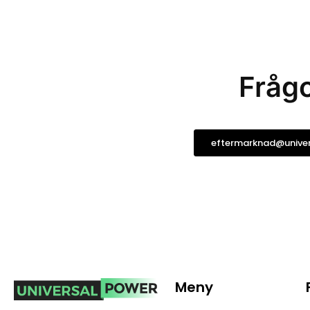
Frågo
eftermarknad@univer
Meny