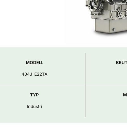
MODELL
BRU
404J-E22TA
TYP
M
Industri