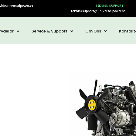
d@universalpower.se
TEKNISK SUPPORT
|
teknisksupport@universalpower.se
rvdelar
Service & Support
Om Oss
Kontakt