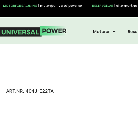
Hoppa
MOTORFÖRSÄLJNING
| motor@universalpower.se
RESERVDELAR
| eftermarkna
till
innehåll
Motorer
Rese
ART.NR.
404J-E22TA