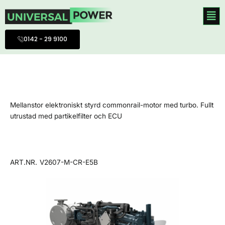
Hoppa
till
innehåll
0142 - 29 9100
Mellanstor elektroniskt styrd commonrail-motor med turbo. Fullt
utrustad med partikelfilter och ECU
ART.NR.
V2607-M-CR-E5B